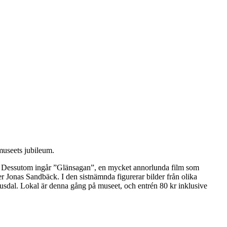
museets jubileum.
929. Dessutom ingår ”Glänsagan”, en mycket annorlunda film som
ter Jonas Sandbäck. I den sistnämnda figurerar bilder från olika
jusdal. Lokal är denna gång på museet, och entrén 80 kr inklusive