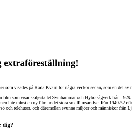
 extraföreställning!
filmer som visades på Röda Kvarn för några veckor sedan, som en del av 
en, en film som visar skiljestället Svinhammar och Hybo sågverk från 1
t men inte minst en ny film ur det stora smalfilmsarkivet från 1949-52 ef
rvsö och telehuset, och däremellan svunna miljöer och människor från L
r dig?