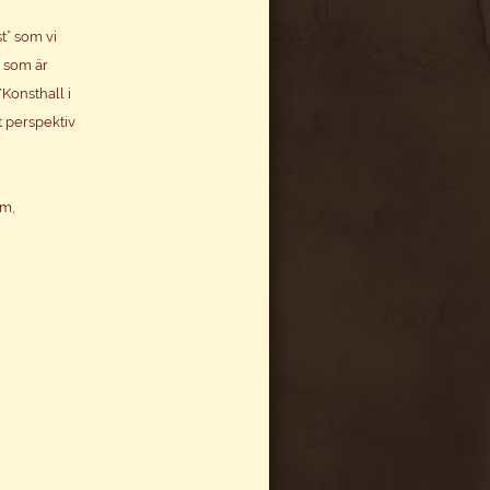
” som vi
n som är
Konsthall i
t perspektiv
um,