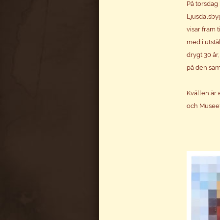
På torsdag 
Ljusdalsby
visar fram 
med i utstä
drygt 30 år
på den sam
Kvällen är
och Museets