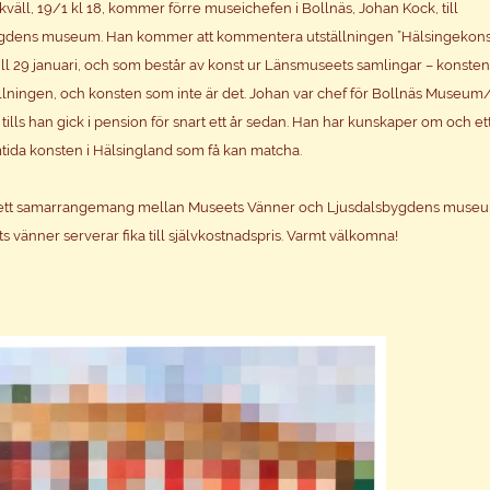
kväll, 19/1 kl 18, kommer förre museichefen i Bollnäs, Johan Kock, till
gdens museum. Han kommer att kommentera utställningen ”Hälsingekonst
till 29 januari, och som består av konst ur Länsmuseets samlingar – konste
llningen, och konsten som inte är det. Johan var chef för Bollnäs Museum/
, tills han gick i pension för snart ett år sedan. Han har kunskaper om och et
tida konsten i Hälsingland som få kan matcha.
 ett samarrangemang mellan Museets Vänner och Ljusdalsbygdens muse
 vänner serverar fika till självkostnadspris. Varmt välkomna!