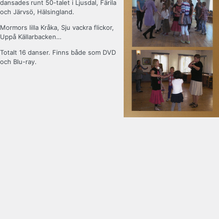
dansades
runt 50-talet i Ljusdal, Färila
och Järvsö, Hälsingland.
Mormors lilla Kråka, Sju vackra flickor,
Uppå Källarbacken…
Totalt 16 danser. Finns både som DVD
och Blu-ray.