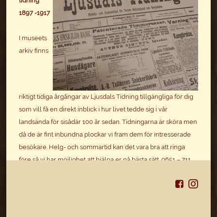
tidning
1897 -1917
I museets
arkiv finns
riktigt tidiga årgångar av Ljusdals Tidning tillgängliga för dig
som vill få en direkt inblick i hur livet tedde sig i vår
landsända för sisådär 100 år sedan. Tidningarna är sköra men
då de är fint inbundna plockar vi fram dem för intresserade
besökare. Helg- och sommartid kan det vara bra att ringa
före så vi har möjlighet att hjälpa er på bästa sätt. 0651 – 711
675. Välkommen!