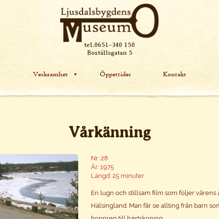
tel.0651–340 150
Boställsgatan 5
Verksamhet
Öppettider
Kontakt
Vårkänning
Nr: 28
År: 1975
Längd: 25 minuter
En lugn och stillsam film som följer vårens 
Hälsingland. Man får se allting från barn s
hopprep till hästskoning.