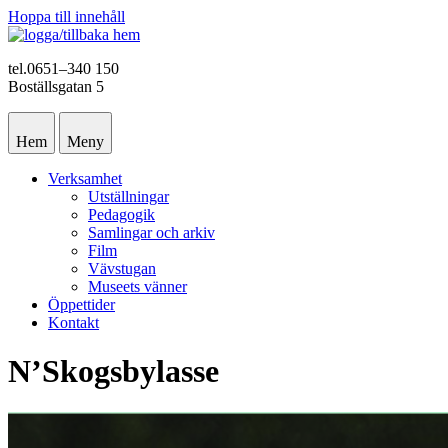
Hoppa till innehåll
tel.0651–340 150
Boställsgatan 5
Hem
Meny
Verksamhet
Utställningar
Pedagogik
Samlingar och arkiv
Film
Vävstugan
Museets vänner
Öppettider
Kontakt
N’Skogsbylasse