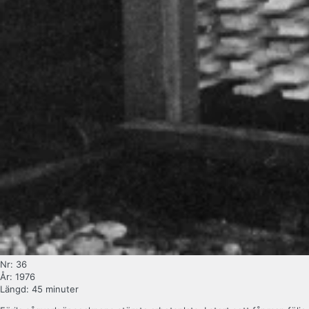
Nr: 36
År: 1976
Längd: 45 minuter