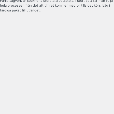
Färila sågverk är socknens största arbetsplats. I stort sett får man följa
hela processen från det att timret kommer med bil tills det körs iväg i
färdiga paket till utlandet.