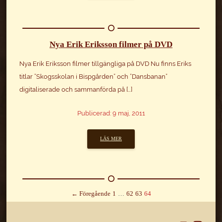
Nya Erik Eriksson filmer på DVD
Nya Erik Eriksson filmer tillgängliga på DVD Nu finns Eriks
titlar ”Skogsskolan i Bispgården” och ”Dansbanan”
digitaliserade och sammanförda på […]
Publicerad: 9 maj, 2011
LÄS MER
← Föregående
1
…
62
63
64