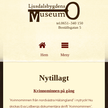
tel.0651–340 150
Boställsgatan 5
Hem
Meny
Nytillagt
Kvinnominnen på gång
”Kvinnominnen från nordvästra Hälsingland” i nytryck! Nu
skickas Eva Lidbergs dokumentära skrift ”Kvinnominnen”,