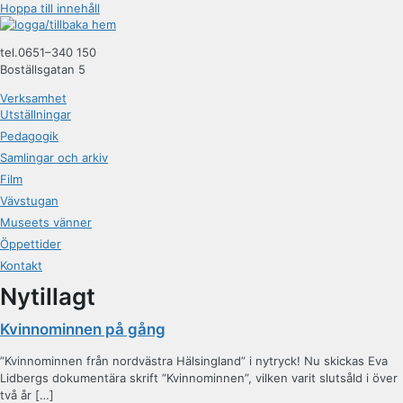
Hoppa till innehåll
tel.0651–340 150
Boställsgatan 5
Verksamhet
Utställningar
Pedagogik
Samlingar och arkiv
Film
Vävstugan
Museets vänner
Öppettider
Kontakt
Nytillagt
Kvinnominnen på gång
”Kvinnominnen från nordvästra Hälsingland” i nytryck! Nu skickas Eva
Lidbergs dokumentära skrift ”Kvinnominnen”, vilken varit slutsåld i över
två år […]